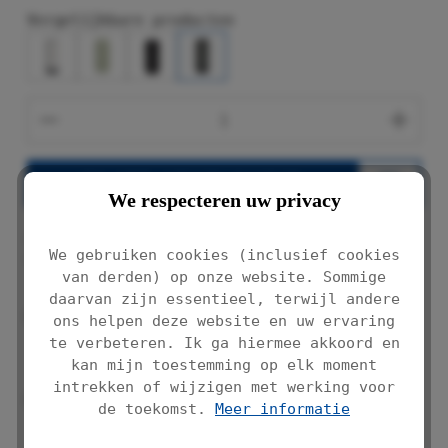
Vergelijkbare producten
Producthoeveelheid: Voer de gewenste h
IN HET WINKELMANDJE
We respecteren uw privacy
Productnummer:
We gebruiken cookies (inclusief cookies
54680100
van derden) op onze website. Sommige
daarvan zijn essentieel, terwijl andere
Navulbare zeep- en
ons helpen deze website en uw ervaring
afwasmiddeldispenser, ideaal voor
te verbeteren. Ik ga hiermee akkoord en
keukens, badkamers en gastentoiletten
kan mijn toestemming op elk moment
intrekken of wijzigen met werking voor
Knijp gewoon in de dispenser om
de toekomst.
Meer informatie
vloeibare zeep, lotion, afwasmiddel,
douchegel enz. in porties te doseren.