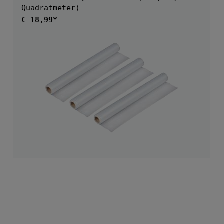
Quadratmeter)
Normale prijs:
€ 18,99*