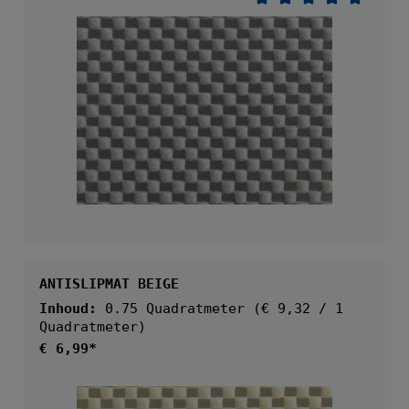
Gemiddelde waarder
ANTISLIPMAT BEIGE
Inhoud:
0.75 Quadratmeter
(€ 9,32 / 1
Quadratmeter)
Normale prijs:
€ 6,99*