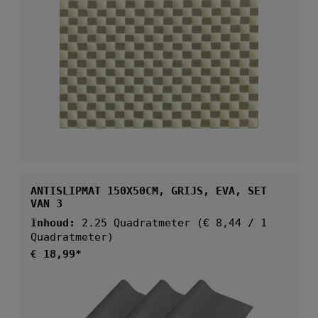
ANTISLIPMAT 150X50CM, GRIJS, EVA, SET
VAN 3
Inhoud:
2.25 Quadratmeter
(€ 8,44 / 1
Quadratmeter)
Normale prijs:
€ 18,99*