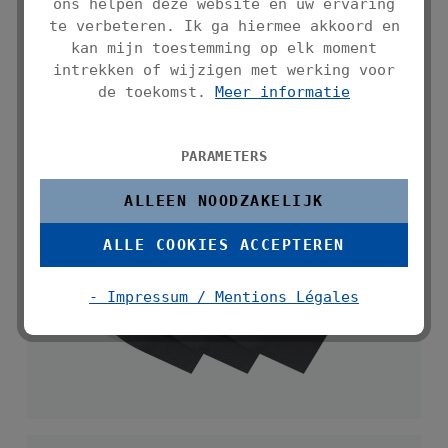
ons helpen deze website en uw ervaring
te verbeteren. Ik ga hiermee akkoord en
kan mijn toestemming op elk moment
intrekken of wijzigen met werking voor
de toekomst.
Meer informatie
ANTISLIPMAT 150X50 CM, ZWART, EVA, SET
VAN 3
PARAMETERS
Inhoud:
2.25 Quadratmeter
(€ 8,44 / 1
Quadratmeter)
ALLEEN NOODZAKELIJK
Normale prijs:
€ 18,99*
ALLE COOKIES ACCEPTEREN
- Impressum / Mentions Légales