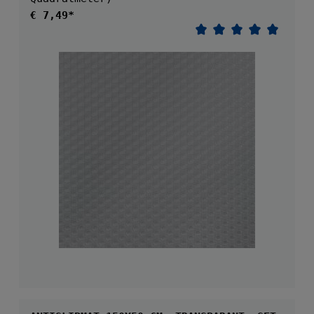
Normale prijs:
€ 7,49*
Gemiddelde waarder