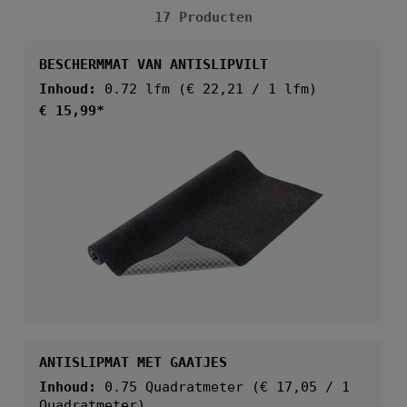
17 Producten
BESCHERMMAT VAN ANTISLIPVILT
Inhoud:
0.72 lfm
(€ 22,21 / 1 lfm)
Normale prijs:
€ 15,99*
ANTISLIPMAT MET GAATJES
Inhoud:
0.75 Quadratmeter
(€ 17,05 / 1
Quadratmeter)