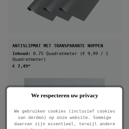
ANTISLIPMAT MET TRANSPARANTE NOPPEN
Inhoud:
0.75 Quadratmeter
(€ 9,99 / 1
Quadratmeter)
Normale prijs:
€ 7,49*
We respecteren uw privacy
We gebruiken cookies (inclusief cookies
van derden) op onze website. Sommige
daarvan zijn essentieel, terwijl andere