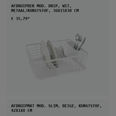
AFDRUIPREK MOD. DRIP, WIT,
METAAL/KUNSTSTOF, 36X15X30 CM
Normale prijs:
€ 35,79*
AFDRUIPMAT MOD. SLIM, BEIGE, KUNSTSTOF,
42X1X8 CM