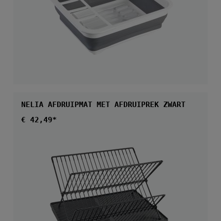
NELIA AFDRUIPMAT MET AFDRUIPREK ZWART
Normale prijs:
€ 42,49*