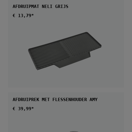
AFDRUIPMAT NELI GRIJS
Normale prijs:
€ 13,79*
AFDRUIPREK MET FLESSENHOUDER AMY
Normale prijs:
€ 39,99*