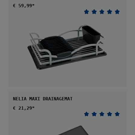
Normale prijs:
€ 59,99*
Gemiddelde waarder
NELIA MAXI DRAINAGEMAT
Normale prijs:
€ 21,29*
Gemiddelde waarder