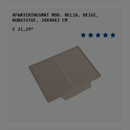
AFWATERINGSMAT MOD. NELIA, BEIGE,
KUNSTSTOF, 34X40X3 CM
Normale prijs:
€ 21,29*
Gemiddelde waarder