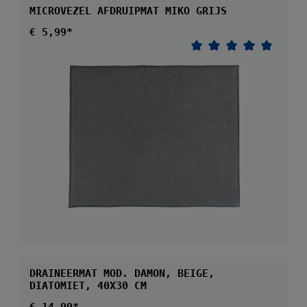
MICROVEZEL AFDRUIPMAT MIKO GRIJS
Normale prijs:
€ 5,99*
Gemiddelde waarder
DRAINEERMAT MOD. DAMON, BEIGE,
DIATOMIET, 40X30 CM
Normale prijs: