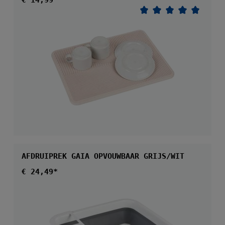
€ 14,99*
Gemiddelde waarder
AFDRUIPREK GAIA OPVOUWBAAR GRIJS/WIT
Normale prijs:
€ 24,49*