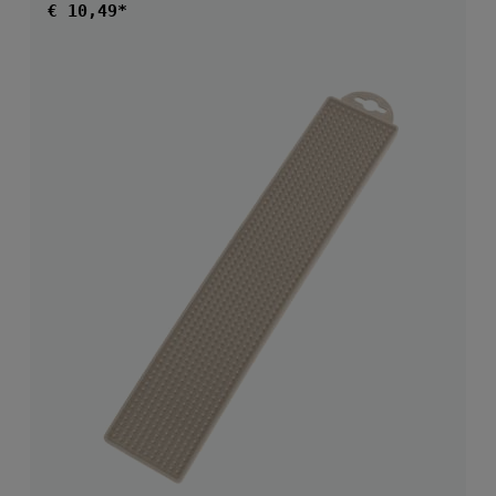
Normale prijs:
€ 10,49*