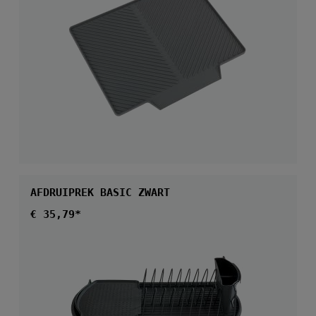
AFDRUIPREK BASIC ZWART
Normale prijs:
€ 35,79*