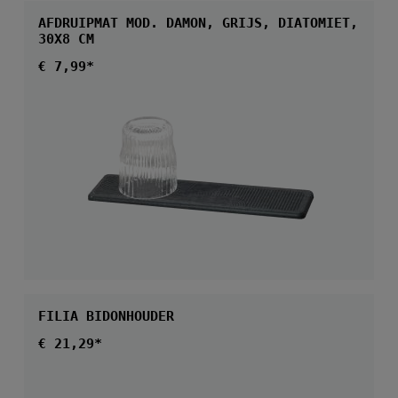
AFDRUIPMAT MOD. DAMON, GRIJS, DIATOMIET,
30X8 CM
Normale prijs:
€ 7,99*
FILIA BIDONHOUDER
Normale prijs:
€ 21,29*