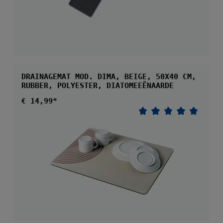
DRAINAGEMAT MOD. DIMA, BEIGE, 50X40 CM,
RUBBER, POLYESTER, DIATOMEEËNAARDE
Normale prijs:
€ 14,99*
Gemiddelde waarder