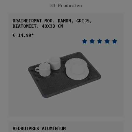
33 Producten
DRAINEERMAT MOD. DAMON, GRIJS,
DIATOMIET, 40X30 CM
Normale prijs:
€ 14,99*
Gemiddelde waarder
AFDRUIPREK ALUMINIUM