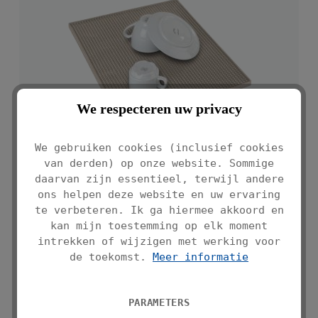
We respecteren uw privacy
We gebruiken cookies (inclusief cookies
van derden) op onze website. Sommige
daarvan zijn essentieel, terwijl andere
DRAINEERMAT MAXI GRIJS, 40 X 30 CM
ons helpen deze website en uw ervaring
te verbeteren. Ik ga hiermee akkoord en
Inhoud:
0.12 Quadratmeter
(€ 158,25 / 1
kan mijn toestemming op elk moment
Quadratmeter)
intrekken of wijzigen met werking voor
Normale prijs:
€ 18,99*
de toekomst.
Meer informatie
PARAMETERS