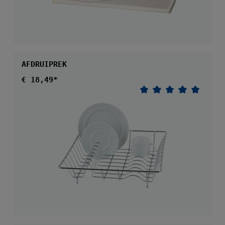
AFDRUIPREK
Normale prijs:
€ 18,49*
Gemiddelde waarder