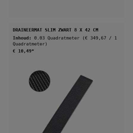
DRAINEERMAT SLIM ZWART 8 X 42 CM
Inhoud:
0.03 Quadratmeter
(€ 349,67 / 1
Quadratmeter)
Normale prijs:
€ 10,49*